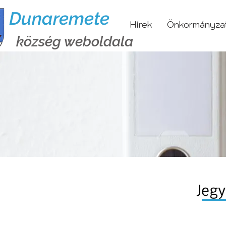
Dunaremete
Hírek
Önkormányza
község weboldala
Jeg