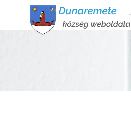
Dunaremete
H
község weboldala