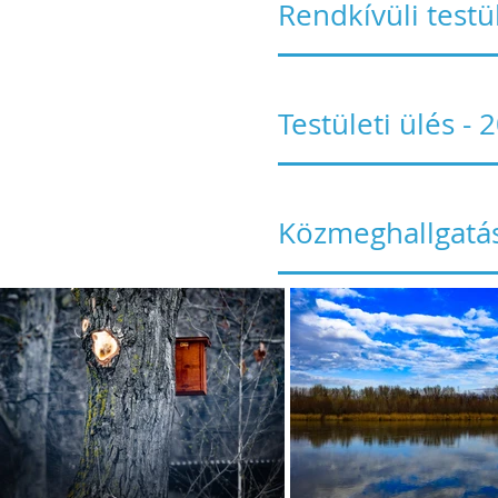
Rendkívüli testü
Testületi ülés -
Közmeghallgatás