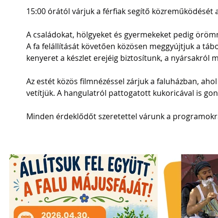
15:00 órától várjuk a férfiak segítő közreműködését 
A családokat, hölgyeket és gyermekeket pedig örömme
A fa felállítását követően közösen meggyújtjuk a tábo
kenyeret a készlet erejéig biztosítunk, a nyársakról
Az estét közös filmnézéssel zárjuk a faluházban, ahol a k
vetítjük. A hangulatról pattogatott kukoricával is g
Minden érdeklődőt szeretettel várunk a programokr