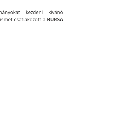
lmányokat kezdeni kívánó 
smét csatlakozott a 
BURSA 