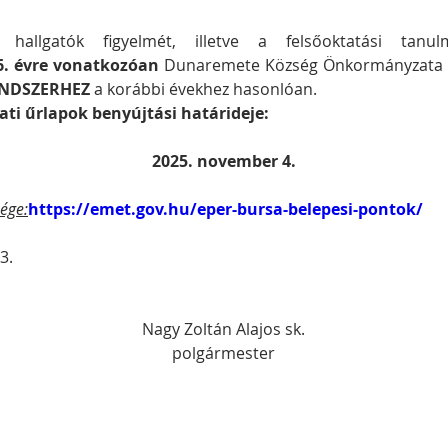
i hallgatók figyelmét, illetve a felsőoktatási tanu
6. évre vonatkozóan
 Dunaremete Község Önkormányzata i
NDSZERHEZ
 a korábbi évekhez hasonlóan. 
zati űrlapok benyújtási határideje:
2025. november 4.
ége:
https://emet.gov.hu/eper-bursa-belepesi-pontok/
3.
Nagy Zoltán Alajos sk.
polgármester