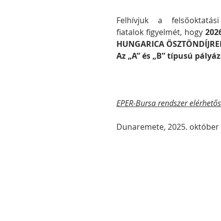
Felhívjuk a felsőoktatás
fiatalok
figyelmét,
hogy
 202
HUNGARICA ÖSZTÖNDÍJRE
Az „A” és „B” típusú pályá
EPER-Bursa rendszer elérhetős
Dunaremete, 2025. október 