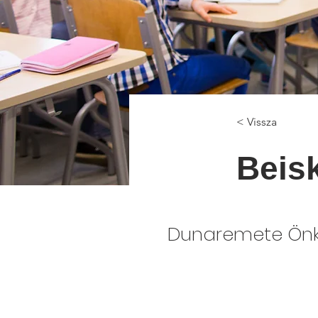
< Vissza
Beis
Dunaremete Önko