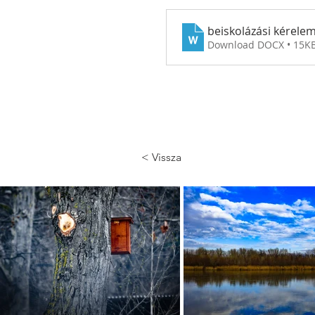
beiskolázási kérel
Download DOCX • 15K
< Vissza