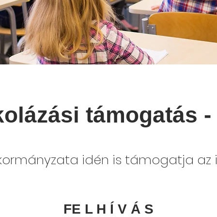
kolázási támogatás -
rmányzata idén is támogatja az i
FE L H Í V Á S