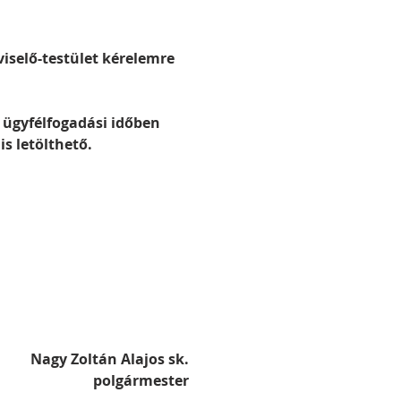
iselő-testület kérelemre 
y ügyfélfogadási időben 
is letölthető.
                 Nagy Zoltán Alajos sk.
                              polgármester