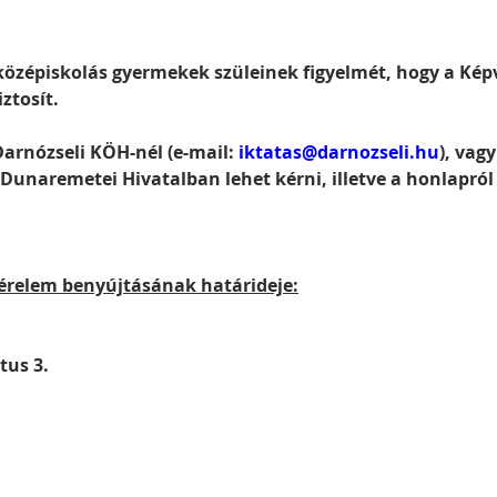
középiskolás gyermekek szüleinek figyelmét, hogy a Képv
ztosít.
rnózseli KÖH-nél (e-mail: 
iktatas@darnozseli.hu
), vag
a Dunaremetei Hivatalban lehet kérni, illetve a honlapról 
érelem benyújtásának határideje:
tus 3.
                   
               