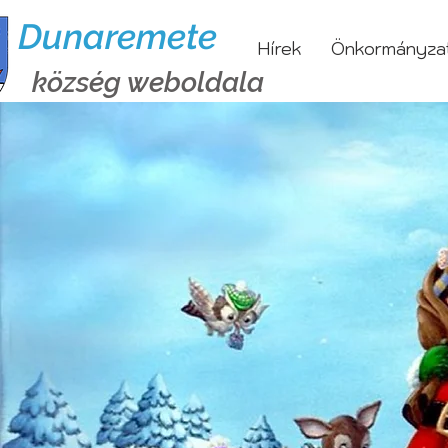
Dunaremete
Hírek
Önkormányza
község weboldala