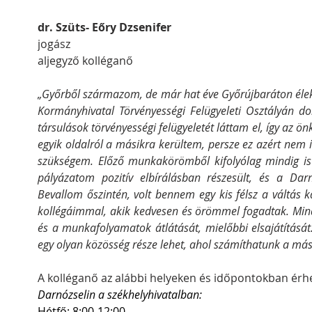
dr. Szüts- Eőry Dzsenifer
jogász
aljegyző kolléganő
„Győrből származom, de már hat éve Győrújbaráton élek
Kormányhivatal Törvényességi Felügyeleti Osztályán d
társulások törvényességi felügyeletét láttam el, így az 
egyik oldalról a másikra kerültem, persze ez azért nem i
szükségem. Előző munkakörömből kifolyólag mindig is 
pályázatom pozitív elbírálásban részesült, és a Darn
Bevallom őszintén, volt bennem egy kis félsz a váltás 
kollégáimmal, akik kedvesen és örömmel fogadtak. Minden
és a munkafolyamatok átlátását, mielőbbi elsajátításá
egy olyan közösség része lehet, ahol számíthatunk a más
A kolléganő az alábbi helyeken és időpontokban érhe
Darnózselin a székhelyhivatalban:
Hétfő: 8:00-12:00