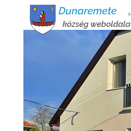
Dunaremete
H
község weboldala