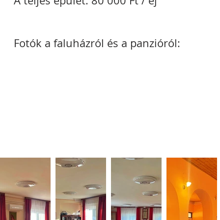
A teljes épület: 80 000 Ft / éj
Fotók a faluházról és a panzióról: