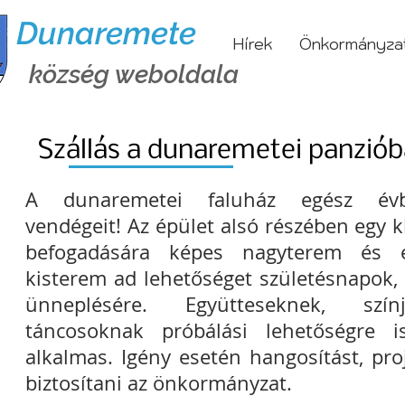
Dunaremete
Hírek
Önkormányza
község weboldala
Szállás a dunaremetei panzió
A dunaremetei faluház egész év
vendégeit! Az épület alsó részében egy k
befogadására képes nagyterem és 
kisterem ad lehetőséget születésnapok,
ünneplésére. Együtteseknek, színjá
táncosoknak próbálási lehetőségre i
alkalmas. Igény esetén hangosítást, pro
biztosítani az önkormányzat.