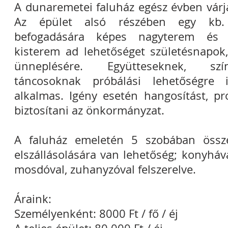
A dunaremetei faluház egész évben várj
Az épület alsó részében egy kb.
befogadására képes nagyterem és
kisterem ad lehetőséget születésnapok,
ünneplésére. Együtteseknek, színj
táncosoknak próbálási lehetőségre 
alkalmas. Igény esetén hangosítást, pr
biztosítani az önkormányzat.
A faluház emeletén 5 szobában össz
elszállásolására van lehetőség; konyhával
mosdóval, zuhanyzóval felszerelve.
Áraink:
Személyenként: 8000 Ft / fő / éj